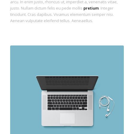
arcu. In enim justo, rhoncus ut, imperdiet a, venenatis vitae,
justo. Nullam dictum felis eu pede mollis
pretium
. Integer
tincidunt. Cras dapibus. Vivamus elementum semper nisi.
Aenean vulputate eleifend tellus. Aeneaellus.