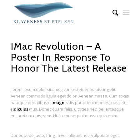
IMac Revolution – A
Poster In Response To
Honor The Latest Release
Lorem ipsum dolor sit amet, consectetuer adipiscing elit.
Aenean commodo ligula eget dolor. Aenean massa. Cum sociis
natoque penatibus et
magnis
dis parturient montes, nascetur
ridiculus
mus. Donec quam felis, ultricies nec, pellentesque
eu, pretium quis, sem. Nulla consequat massa quis enim.
Donec pede justo, fringilla vel, aliquet nec, vulputate eget,