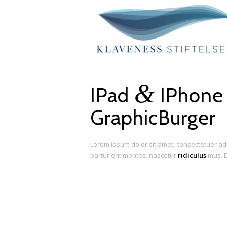
&
IPad
IPhone 
GraphicBurger
Lorem ipsum dolor sit amet, consectetuer ad
parturient montes, nascetur
ridiculus
mus. D