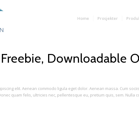
Home
Prosjekter
Produ
Freebie, Downloadable 
ipiscing elit. Aenean commodo ligula eget dolor. Aenean massa. Cum soci
onec quam felis, ultricies nec, pellentesque eu, pretium quis, sem. Nulla