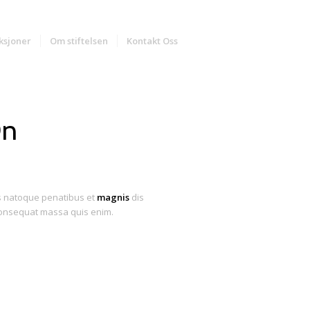
ksjoner
Om stiftelsen
Kontakt Oss
On
is natoque penatibus et
magnis
dis
 consequat massa quis enim.